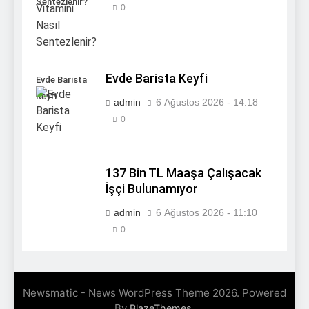
Sentezlenir?
0
Evde Barista Keyfi
Evde Barista
Keyfi
admin
6 Ağustos 2026 - 14:18
0
137 Bin TL Maaşa Çalışacak
İşçi Bulunamıyor
admin
6 Ağustos 2026 - 11:10
0
Newsmatic - News WordPress Theme 2026. Powered
By
.
BlazeThemes