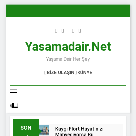
Skip
to
content
Yasamadair.net
Yaşama Dair Her Şey
BIZE ULAŞIN
KÜNYE
SON
Kaygı Flört Hayatınızı
Mahvediyorsa Bu