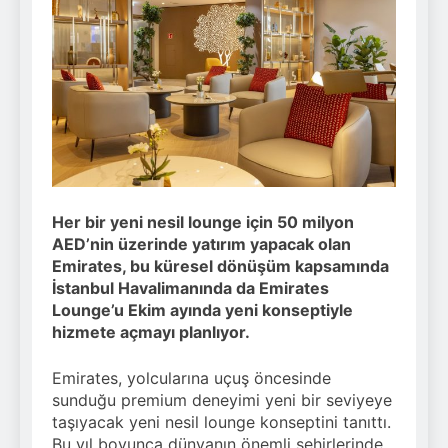
5 Ağustos 2026 - 13:41
Fenerbahçe’ye Özel
Koleksiyon
5 Ağustos 2026 - 13:18
Yapay Zekâ Sosyal
Bilimcilere Yeni Kariyer
Kapıları Açıyor
5 Ağustos 2026 - 12:26
Her bir yeni nesil lounge için 50 milyon
AED’nin üzerinde yatırım yapacak olan
Emirates, bu küresel dönüşüm kapsamında
İstanbul Havalimanında da Emirates
Lounge’u Ekim ayında yeni konseptiyle
hizmete açmayı planlıyor.
Emirates, yolcularına uçuş öncesinde
sunduğu premium deneyimi yeni bir seviyeye
taşıyacak yeni nesil lounge konseptini tanıttı.
Bu yıl boyunca dünyanın önemli şehirlerinde