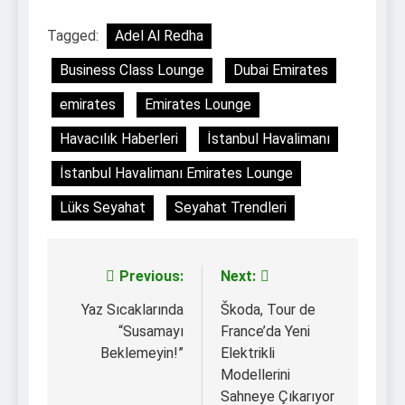
Tagged:
Adel Al Redha
Business Class Lounge
Dubai Emirates
emirates
Emirates Lounge
Havacılık Haberleri
İstanbul Havalimanı
İstanbul Havalimanı Emirates Lounge
Lüks Seyahat
Seyahat Trendleri
Previous:
Next:
Yazı
gezinmesi
Yaz Sıcaklarında
Škoda, Tour de
“Susamayı
France’da Yeni
Beklemeyin!”
Elektrikli
Modellerini
Sahneye Çıkarıyor