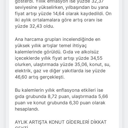
gösterdi. Yıllık enflasyon ise yüzde 32,37
Kazandırdığı Zaman
seviyesine yükselirken, yılbaşından bu yana
Nereye Gidiyor?
7 Ağustos 2026 - 11:22
fiyat artışı yüzde 14,64 olarak kaydedildi. On
Türkiye Küresel
iki aylık ortalamalara göre artış oranı ise
Üretim Üssü Olmaya
yüzde 32,43 oldu.
Hazırlanıyor
7 Ağustos 2026 - 10:36
Nissan Qashqai e-
Ana harcama grupları incelendiğinde en
POWER’dan
yüksek yıllık artışlar temel ihtiyaç
Guinness Dünya
7 Ağustos 2026 - 10:14
Rekoru
kalemlerinde görüldü. Gıda ve alkolsüz
içeceklerde yıllık fiyat artışı yüzde 34,55
olurken, ulaştırmada yüzde 35,06, konut, su,
elektrik, gaz ve diğer yakıtlarda ise yüzde
46,60 artış gerçekleşti.
Bu kalemlerin yıllık enflasyona etkileri ise
gıda grubunda 8,72 puan, ulaştırmada 5,66
puan ve konut grubunda 6,30 puan olarak
hesaplandı.
AYLIK ARTIŞTA KONUT GİDERLERİ DİKKAT