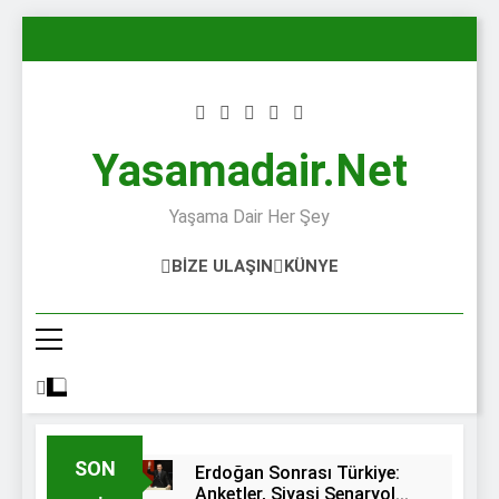
Skip
to
content
Yasamadair.net
Yaşama Dair Her Şey
BIZE ULAŞIN
KÜNYE
SON
Erdoğan Sonrası Türkiye:
Anketler, Siyasi Senaryolar