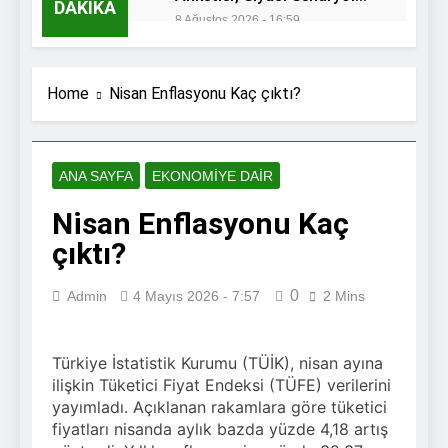
DAKIKA
ve Olası Geçiş Dönemi
8 Ağustos 2026 - 16:59
Şehirlerin En Büyük
Dayanıklılık Sınavı
8 Ağustos 2026 - 16:13
Home
Nisan Enflasyonu Kaç çıktı?
Yapay Zekaya Sorduk:
Süper Lig’de Transferler
Sonrası Şampiyonluğun En
8 Ağustos 2026 - 14:13
Güçlü Adayı Kim?
Altın Fiyatları
ANA SAYFA
EKONOMIYE DAIR
Uçuyor
Nisan Enflasyonu Kaç
7 Ağustos 2026 - 15:52
Terörsüz Türkiye
çıktı?
Sürecinde Kritik Eşik
7 Ağustos 2026 - 12:49
0
Admin
4 Mayıs 2026 - 7:57
2 Mins
easyJet’in Yeni Sahibi
Belli Oldu
7 Ağustos 2026 - 12:41
Türkiye İstatistik Kurumu (TÜİK), nisan ayına
Ayrılık Acısını
ilişkin Tüketici Fiyat Endeksi (TÜFE) verilerini
Atlatmanın Bilimsel
yayımladı. Açıklanan rakamlara göre tüketici
Yolları
7 Ağustos 2026 - 12:34
fiyatları nisanda aylık bazda yüzde 4,18 artış
Yapay Zekânın