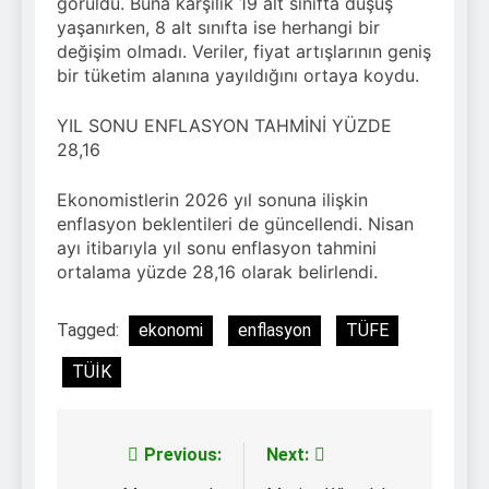
görüldü. Buna karşılık 19 alt sınıfta düşüş
yaşanırken, 8 alt sınıfta ise herhangi bir
değişim olmadı. Veriler, fiyat artışlarının geniş
bir tüketim alanına yayıldığını ortaya koydu.
YIL SONU ENFLASYON TAHMİNİ YÜZDE
28,16
Ekonomistlerin 2026 yıl sonuna ilişkin
enflasyon beklentileri de güncellendi. Nisan
ayı itibarıyla yıl sonu enflasyon tahmini
ortalama yüzde 28,16 olarak belirlendi.
Tagged:
ekonomi
enflasyon
TÜFE
TÜİK
Previous:
Next:
Yazı