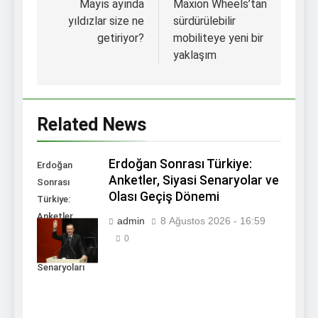
gezinmesi
Mayıs ayında
Maxion Wheels’tan
yıldızlar size ne
sürdürülebilir
getiriyor?
mobiliteye yeni bir
yaklaşım
Related News
Erdoğan Sonrası Türkiye:
Erdoğan
Anketler, Siyasi Senaryolar ve
Sonrası
Olası Geçiş Dönemi
Türkiye:
Anketler,
admin
8 Ağustos 2026 - 16:59
Ekonomi ve
0
Siyasi Geçiş
Senaryoları