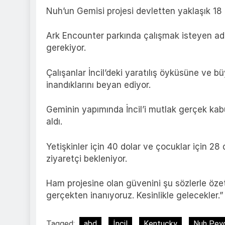
Nuh’un Gemisi projesi devletten yaklaşık 18 mi
Ark Encounter parkında çalışmak isteyen ada
gerekiyor.
Çalışanlar İncil’deki yaratılış öyküsüne ve b
inandıklarını beyan ediyor.
Geminin yapımında İncil’i mutlak gerçek kab
aldı.
Yetişkinler için 40 dolar ve çocuklar için 28 d
ziyaretçi bekleniyor.
Ham projesine olan güvenini şu sözlerle özet
gerçekten inanıyoruz. Kesinlikle gelecekler.”
Tagged:
abd
İncil
Kentucky
Nuh Pey