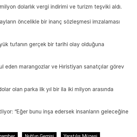
lyon dolarlık vergi indirimi ve turizm teşviki aldı.
yların öncelikle bir inanç sözleşmesi imzalaması
üyük tufanın gerçek bir tarihi olay olduğuna
ul eden marangozlar ve Hıristiyan sanatçılar görev
olar olan parka ilk yıl bir ila iki milyon arasında
liyor: “Eğer bunu inşa edersek insanların geleceğine
gamber
Nuh'un Gemisi
Yaratılış Müzesi