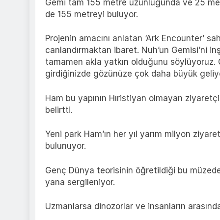
Gemi tam 155 metre uzunluğunda ve 25 metre
de 155 metreyi buluyor.
Projenin amacını anlatan ‘Ark Encounter’ sah
canlandırmaktan ibaret. Nuh’un Gemisi’ni in
tamamen akla yatkın olduğunu söylüyoruz. 
girdiğinizde gözünüze çok daha büyük geliyo
Ham bu yapının Hıristiyan olmayan ziyaretçil
belirtti.
Yeni park Ham’ın her yıl yarım milyon ziyare
bulunuyor.
Genç Dünya teorisinin öğretildiği bu müzed
yana sergileniyor.
Uzmanlarsa dinozorlar ve insanların arasında