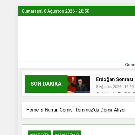
Skip
Cumartesi, 8 Ağustos 2026 - 20:50
to
content
Günd
Erdoğan Sonrası T
SON DAKIKA
8 Ağustos 2026 - 16:59
Şehirlerin En Büyü
8 Ağustos 2026 - 16:13
Yapay Zekaya Sor
Home
Nuh’un Gemisi Temmuz’da Demir Alıyor
8 Ağustos 2026 - 14:13
Altın Fiyatları Uç
7 Ağustos 2026 - 15:52