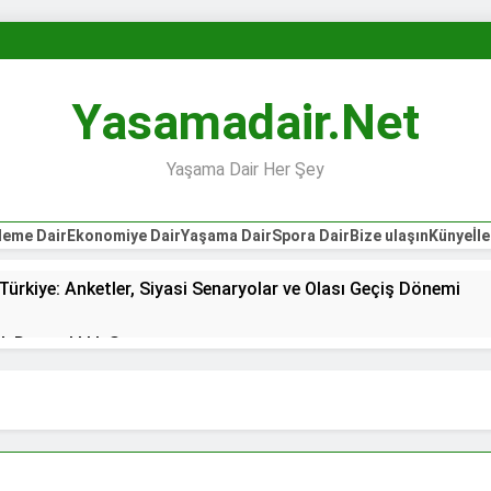
Yasamadair.net
Yaşama Dair Her Şey
eme Dair
Ekonomiye Dair
Yaşama Dair
Spora Dair
Bize ulaşın
Künye
İl
ürkiye: Anketler, Siyasi Senaryolar ve Olası Geçiş Dönemi
k Dayanıklılık Sınavı
duk: Süper Lig’de Transferler Sonrası Şampiyonluğun En Güç
uyor
Terörsüz Türkiye Sürecinde Kritik Eşik
7 Ağustos 2026 - 12:49